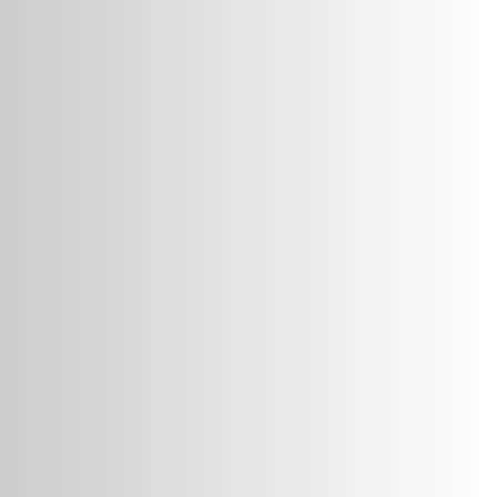
משתמש חדש/אורח
להרשמה