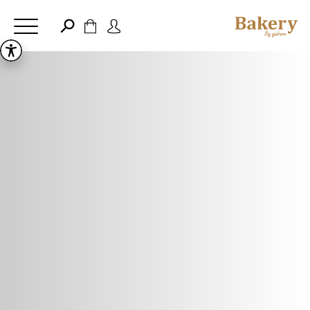
דלג לתוכן
דלג לסרגל הניווט
פתיחת
פתיחת
חלונית
חלונית
סגור
משתמש
עגלה
כבר רשומים? התחברו
אין מוצרים בעגלה
זכור אותי
שכחתי סיסמה