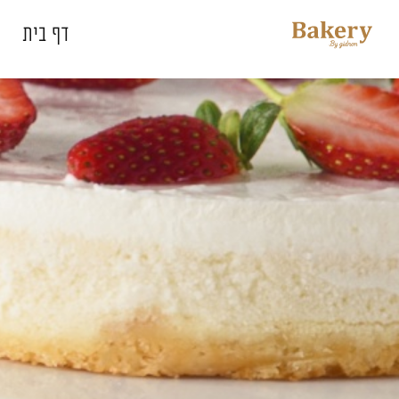
דלג לתוכן
דלג לסרגל הניווט
דף בית
סגור
כבר רשומים? התחברו
זכור אותי