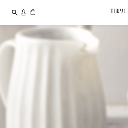
נגישות
פתיחת
פתיחת
חלונית
חלונית
עגלה
משתמש
משתמש חדש/אורח
דאגנו לכם ליצירת
חשבון קלה ומהירה
במיוחד. המשיכו למילוי
פרטיכם ותוכלו ליהנות
מהיתרונות של משתמש
רשום כבר עכשיו.
להרשמה