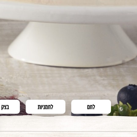
לחם
לחמניות
בצק 