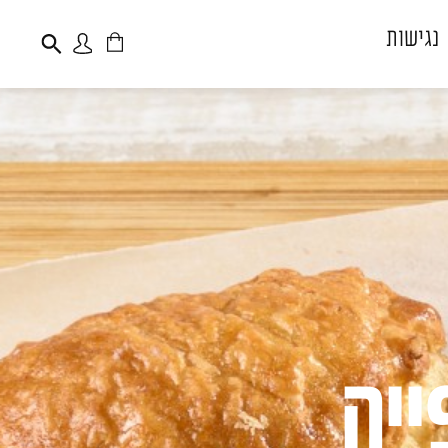
נגישות
פתיחת
פתיחת
חלונית
חלונית
עגלה
משתמש
משתמש חדש/אורח
דאגנו לכם ליצירת
חשבון קלה ומהירה
במיוחד. המשיכו למילוי
פרטיכם ותוכלו ליהנות
מהיתרונות של משתמש
רשום כבר עכשיו.
ייה
להרשמה