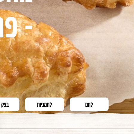
- פר
לחם
לחמניות
בצק 