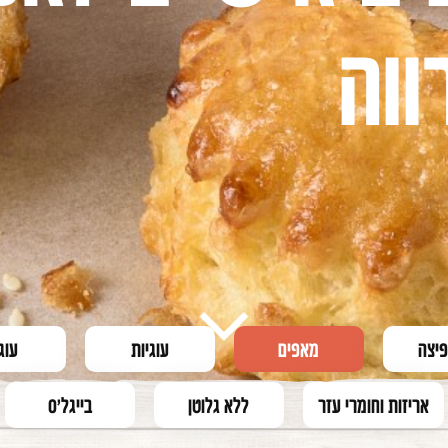
ווה
פיצה
מאפים
עוגיות
עוג
אריזות וחומרי עזר
ללא גלוטן
בייגל'ס