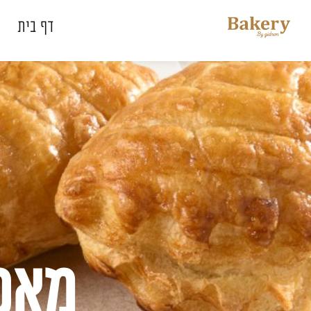
דלג לתוכן
דלג לסרגל הניווט
דף בית
סגור
כבר רשומים? התחברו
זכור אותי
מאפי