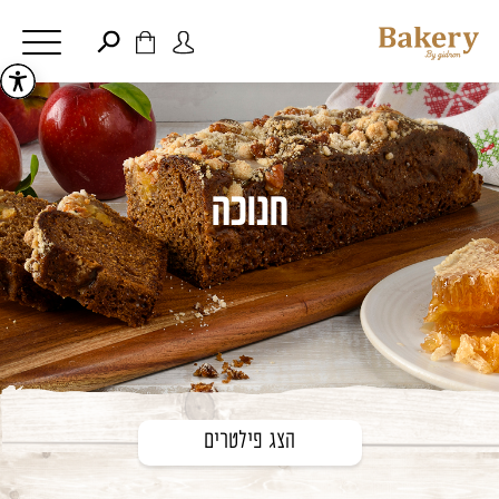
דלג לתוכן
דלג לסרגל הניווט
פתיחת
פתיחת
חלונית
חלונית
סגור
משתמש
עגלה
כבר רשומים? התחברו
אין מוצרים בעגלה
חנוכה
זכור אותי
שכחתי סיסמה
הצג פילטרים