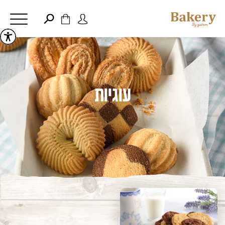
דלג לתוכן
דלג לסרגל הניווט
פתיחת
פתיחת
חלונית
חלונית
סגור
משתמש
עגלה
כבר רשומים? התחברו
אין מוצרים בעגלה
עוגיות
זכור אותי
שכחתי סיסמה