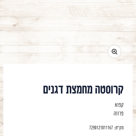
משתמש חדש/אורח
להרשמה
קרוסטה מחמצת דגנים
קפוא
פרווה
מק"ט:
7290121011167