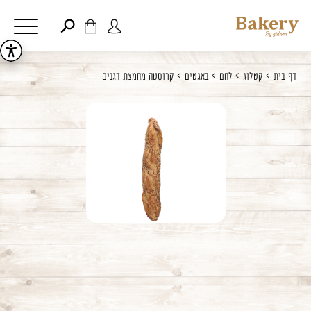
דלג לתוכן
דלג לסרגל הניווט
פתיחת
פתיחת
חלונית
חלונית
סגור
דף בית
קטלוג
לחם
באגטים
קרוסטה מחמצת דגנים
משתמש
עגלה
כבר רשומים? התחברו
אין מוצרים בעגלה
זכור אותי
שכחתי סיסמה