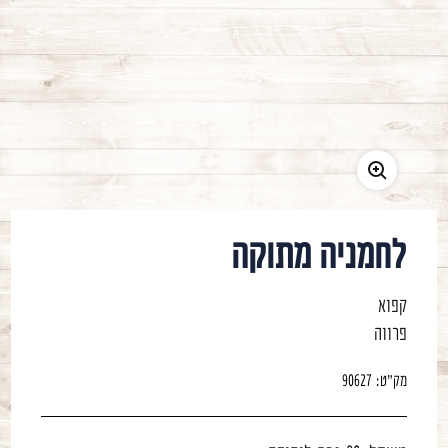
משתמש חדש/אורח
להרשמה
לחמניה מתוקה
קפוא
פרווה
מק"ט:
90627