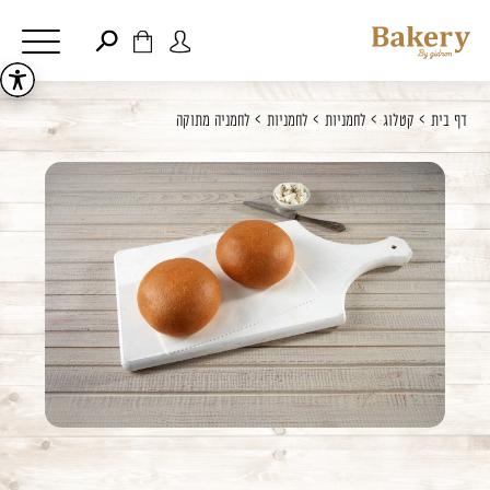
דלג לתוכן
דלג לסרגל הניווט
פתיחת
פתיחת
חלונית
חלונית
סגור
דף בית
קטלוג
לחמניות
לחמניות
לחמניה מתוקה
משתמש
עגלה
כבר רשומים? התחברו
אין מוצרים בעגלה
זכור אותי
שכחתי סיסמה