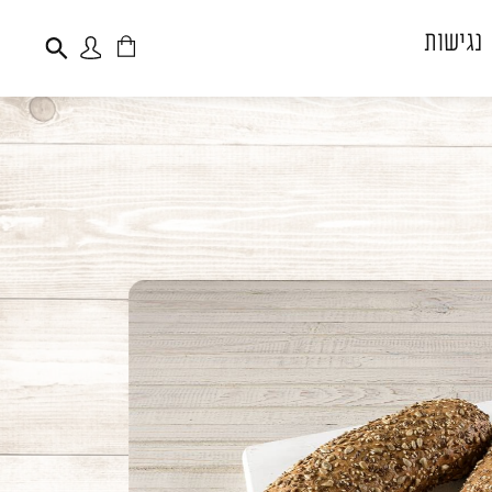
נגישות
פתיחת
פתיחת
חלונית
חלונית
עגלה
משתמש
משתמש חדש/אורח
דאגנו לכם ליצירת
חשבון קלה ומהירה
במיוחד. המשיכו למילוי
פרטיכם ותוכלו ליהנות
מהיתרונות של משתמש
רשום כבר עכשיו.
להרשמה