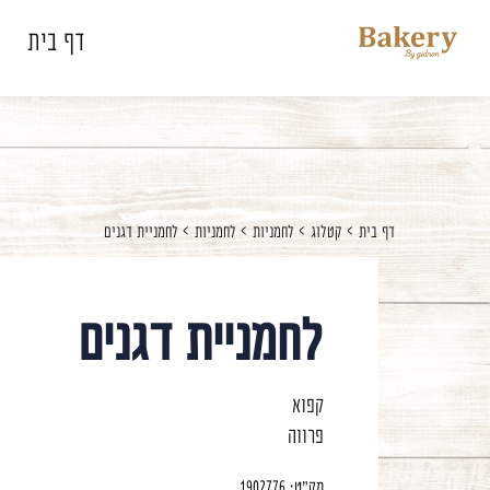
דלג לתוכן
דלג לסרגל הניווט
דף בית
סגור
כבר רשומים? התחברו
דף בית
קטלוג
לחמניות
לחמניות
לחמניית דגנים
לחמניית דגנים
זכור אותי
קפוא
פרווה
מק"ט:
1902776