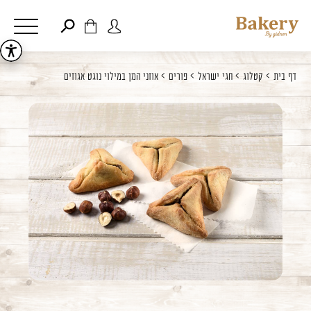
דלג לתוכן
דלג לסרגל הניווט
פתיחת
פתיחת
חלונית
חלונית
סגור
דף בית
קטלוג
חגי ישראל
פורים
אוזני המן במילוי נוגט אגוזים
משתמש
עגלה
כבר רשומים? התחברו
אין מוצרים בעגלה
זכור אותי
שכחתי סיסמה