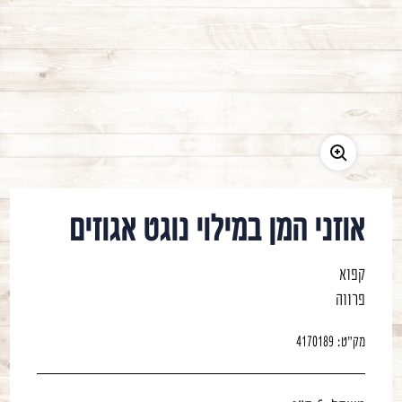
משתמש חדש/אורח
להרשמה
אוזני המן במילוי נוגט אגוזים
קפוא
פרווה
מק"ט:
4170189