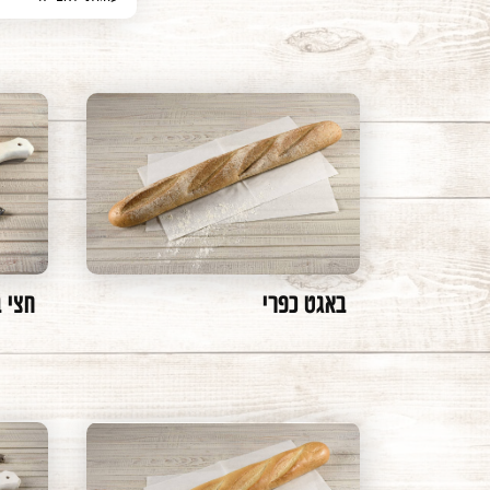
פסח
לחמים מיוחדים
חמישיות מאפינס
ראש השנה
חלות
עוגות בצק עלים
פורים
לחם אותנטי
עוגות מאפין לאפיי
שבועות
עוגות קרנץ'
עוגות שמרים
באגט כפרי
חצי 