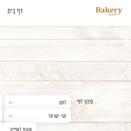
דלג לתוכן
דלג לסרגל הניווט
דף בית
סגור
כבר רשומים? התחברו
זכור אותי
לחם
באגטים
חגי ישראל
לחם שאור
חנוכה
עוגות לאפייה
לחמים איטלקיים