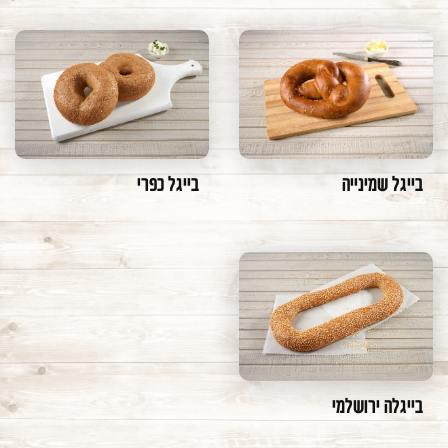
משתמש חדש/אורח
להרשמה
בייגל שמינייה
בייגל כפרי
בייגלה ירושלמי