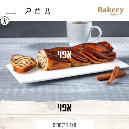
דלג לתוכן
דלג לסרגל הניווט
פתיחת
פתיחת
חלונית
חלונית
סגור
משתמש
עגלה
כבר רשומים? התחברו
אין מוצרים בעגלה
אפוי
זכור אותי
שכחתי סיסמה
אפוי
הצג פילטרים