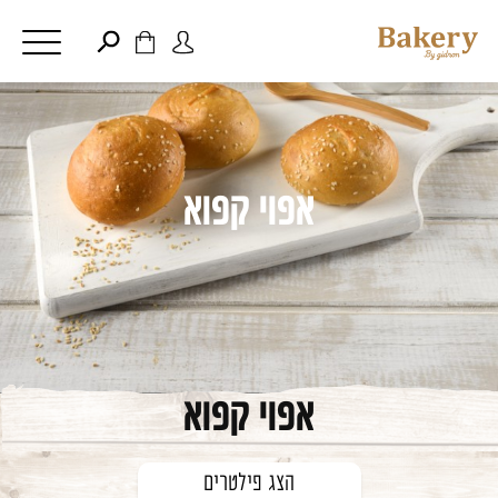
דלג לתוכן
דלג לסרגל הניווט
פתיחת
פתיחת
חלונית
חלונית
סגור
משתמש
עגלה
כבר רשומים? התחברו
אין מוצרים בעגלה
אפוי קפוא
זכור אותי
שכחתי סיסמה
אפוי קפוא
הצג פילטרים