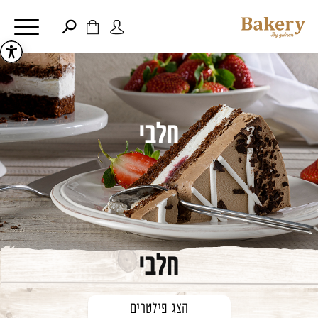
דלג לתוכן
דלג לסרגל הניווט
פתיחת
פתיחת
חלונית
חלונית
סגור
משתמש
עגלה
כבר רשומים? התחברו
אין מוצרים בעגלה
חלבי
זכור אותי
שכחתי סיסמה
חלבי
הצג פילטרים