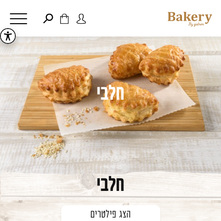
דלג לתוכן
דלג לסרגל הניווט
פתיחת
פתיחת
חלונית
חלונית
סגור
משתמש
עגלה
כבר רשומים? התחברו
אין מוצרים בעגלה
חלבי
זכור אותי
שכחתי סיסמה
חלבי
הצג פילטרים